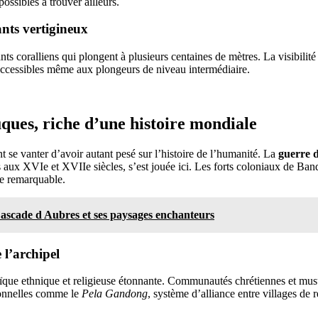
ssibles à trouver ailleurs.
nts vertigineux
ts coralliens qui plongent à plusieurs centaines de mètres. La visibilité
t accessibles même aux plongeurs de niveau intermédiaire.
ques, riche d’une histoire mondiale
se vanter d’avoir autant pesé sur l’histoire de l’humanité. La
guerre d
s aux XVIe et XVIIe siècles, s’est jouée ici. Les forts coloniaux de Ba
e remarquable.
ascade d Aubres et ses paysages enchanteurs
 l’archipel
que ethnique et religieuse étonnante. Communautés chrétiennes et mus
tionnelles comme le
Pela Gandong
, système d’alliance entre villages de r