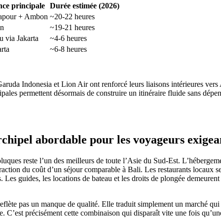
ce principale
Durée estimée (2026)
gapour + Ambon
~20-22 heures
on
~19-21 heures
 via Jakarta
~4-6 heures
rta
~6-8 heures
ruda Indonesia et Lion Air ont renforcé leurs liaisons intérieures ver
incipales permettent désormais de construire un itinéraire fluide sans dé
chipel abordable pour les voyageurs exigea
uques reste l’un des meilleurs de toute l’Asie du Sud-Est. L’héberge
fraction du coût d’un séjour comparable à Bali. Les restaurants locaux s
 Les guides, les locations de bateau et les droits de plongée demeuren
 reflète pas un manque de qualité. Elle traduit simplement un marché qui
se. C’est précisément cette combinaison qui disparaît vite une fois qu’un