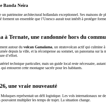
 de Banda Neira
 un patrimoine architectural hollandais exceptionnel. Ses maisons de pl
é forment un ensemble que l’Unesco aurait tout intérêt à protéger form
a à Ternate, une randonnée hors du comm
rement autour du
volcan Gamalama
, un stratovolcan actif qui culmine
ournée depuis la ville, et la récompense au sommet, un panorama sur la 
ure d’effort.
tériel technique particulier, mais un guide local reste nécessaire, autant
 qui entourent cette montagne sacrée pour les habitants.
026, une vraie nouveauté
 Moluques représentait un défi logistique. Les vols internationaux ne d
s pouvaient multiplier les temps de trajet. La situation change.