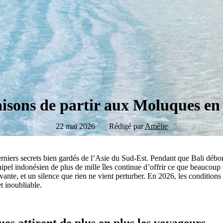
aisons de partir aux Moluques en
22 mai 2026
Rédigé par
Amélie
rniers secrets bien gardés de l’Asie du Sud-Est. Pendant que Bali débord
hipel indonésien de plus de mille îles continue d’offrir ce que beaucoup
ivante, et un silence que rien ne vient perturber. En 2026, les condition
t inoubliable.
es attirent de plus en plus les voyageurs