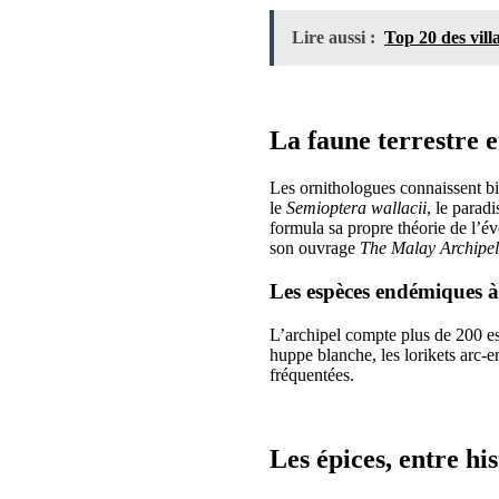
Lire aussi :
Top 20 des vill
La faune terrestre e
Les ornithologues connaissent b
le
Semioptera wallacii
, le parad
formula sa propre théorie de l’é
son ouvrage
The Malay Archipe
Les espèces endémiques à
L’archipel compte plus de 200 esp
huppe blanche, les lorikets arc-en
fréquentées.
Les épices, entre hi