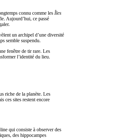
. Longtemps connu comme les
Îles
fle. Aujourd’hui, ce passé
aler.
èlent un archipel d’une diversité
emps semble suspendu.
e fenêtre de tir rare. Les
former l’identité du lieu.
us riche de la planète. Les
 ces sites restent encore
pline qui consiste à observer des
étiques, des hippocampes