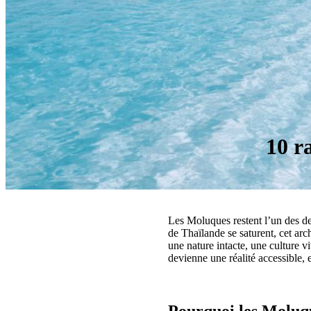
10 r
Les Moluques restent l’un des de
de Thaïlande se saturent, cet arc
une nature intacte, une culture v
devienne une réalité accessible, e
Pourquoi les Moluqu