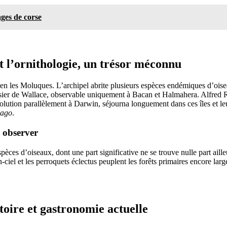
ages de corse
t l’ornithologie, un trésor méconnu
ien les Moluques. L’archipel abrite plusieurs espèces endémiques d’ois
isier de Wallace, observable uniquement à Bacan et Halmahera. Alfred Ru
volution parallèlement à Darwin, séjourna longuement dans ces îles et le
lago
.
 observer
èces d’oiseaux, dont une part significative ne se trouve nulle part aille
-ciel et les perroquets éclectus peuplent les forêts primaires encore larg
stoire et gastronomie actuelle