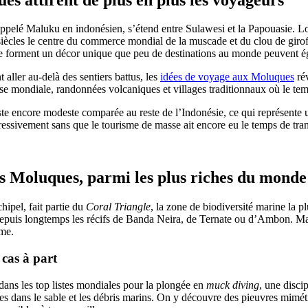
appelé Maluku en indonésien, s’étend entre Sulawesi et la Papouasie
s siècles le centre du commerce mondial de la muscade et du clou de giro
elle forment un décor unique que peu de destinations au monde peuvent ég
 aller au-delà des sentiers battus, les
idées de voyage aux Moluques
rév
asse mondiale, randonnées volcaniques et villages traditionnaux où le t
ste encore modeste comparée au reste de l’Indonésie, ce qui représente un
ressivement sans que le tourisme de masse ait encore eu le temps de trans
s Moluques, parmi les plus riches du monde
hipel, fait partie du
Coral Triangle
, la zone de biodiversité marine la pl
epuis longtemps les récifs de Banda Neira, de Ternate ou d’Ambon. Mais
sme.
cas à part
ans les top listes mondiales pour la plongée en
muck diving
, une disci
es dans le sable et les débris marins. On y découvre des pieuvres mim