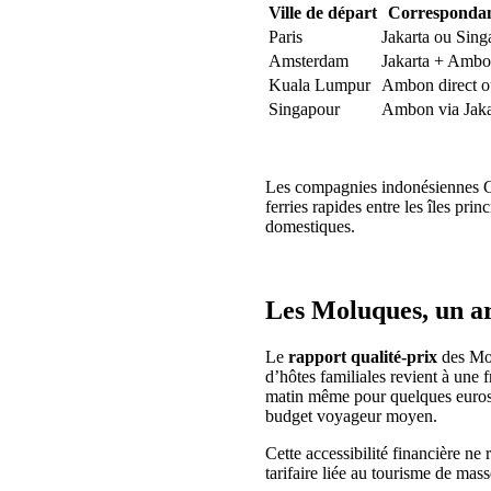
Ville de départ
Correspondan
Paris
Jakarta ou Sin
Amsterdam
Jakarta + Amb
Kuala Lumpur
Ambon direct ou
Singapour
Ambon via Jaka
Les compagnies indonésiennes Ga
ferries rapides entre les îles pr
domestiques.
Les Moluques, un ar
Le
rapport qualité-prix
des Mol
d’hôtes familiales revient à une 
matin même pour quelques euros.
budget voyageur moyen.
Cette accessibilité financière ne
tarifaire liée au tourisme de mas