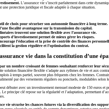
vestissement.
L’assurance vie s’inscrit parfaitement dans cette dynamiq
une protection juridique et fiscale adaptée à chaque situation.
util de choix pour sécuriser son autonomie financière à long terme.
’une fiscalité avantageuse sur la transmission du capital.
inéaires trouvent une solution flexible avec l’assurance vie.
upports d’investissement permet de mieux gérer les risques.
ncourage l’éducation et la prise de contrôle des finances personnell
ilitent la gestion régulière et l’optimisation du contrat.
’assurance vie dans la constitution d’une ép
e par un nombre croissant de femmes souhaitant renforcer leur sécur
te solution financière flexible s’adapte aux rythmes de vie et aux contr
emplois à temps partiel, souvent plus fréquents chez les femmes. Contrai
e alimenté par des versements réguliers ou ponctuels, modulables selon 
eut débuter avec un investissement mensuel modeste de 150 euros et pro
e. Le principe clé repose sur la régularité et l’adaptation, permettant d’
ies.
ce vie sécurise les chances futures via la diversification des suppor
s en euros sécurisés ou unités de compte dynamiques autorise une gestion