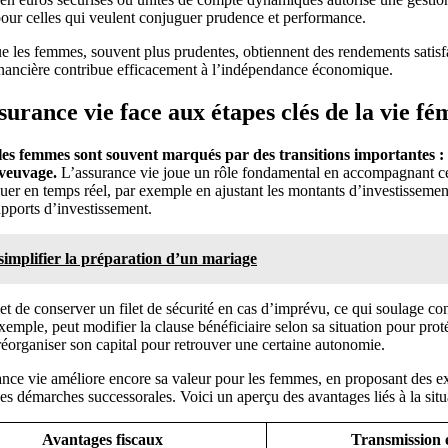
 pour celles qui veulent conjuguer prudence et performance.
e les femmes, souvent plus prudentes, obtiennent des rendements satisfa
inancière contribue efficacement à l’indépendance économique.
ssurance vie face aux étapes clés de la vie fé
les femmes sont souvent marqués par des transitions importantes : 
 veuvage.
L’assurance vie joue un rôle fondamental en accompagnant ce
luer en temps réel, par exemple en ajustant les montants d’investissement
supports d’investissement.
simplifier la préparation d’un mariage
et de conserver un filet de sécurité en cas d’imprévu, ce qui soulage co
xemple, peut modifier la clause bénéficiaire selon sa situation pour prot
organiser son capital pour retrouver une certaine autonomie.
urance vie améliore encore sa valeur pour les femmes, en proposant des e
des démarches successorales. Voici un aperçu des avantages liés à la situa
Avantages fiscaux
Transmission e