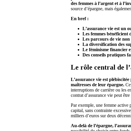
des femmes à l’argent et à l’in
source d’épargne, mais également 
En bref :
L’assurance vie est un o
Les femmes bénéficient d
Les parcours de vie non l
La diversification des s
Le féminisme financier e
Des conseils pratiques fac
Le rôle central de l
L’assurance vie est plébiscité
maîtresses de leur épargne.
Cet
interruptions de carrière ou les 
contrat d’assurance vie peut êtr
Par exemple, une femme active p
capital, sans contrainte excessiv
milliers d’euros sur deux décenn
Au-delà de l’épargne, l’assuran
possibilité de choisir entre fond