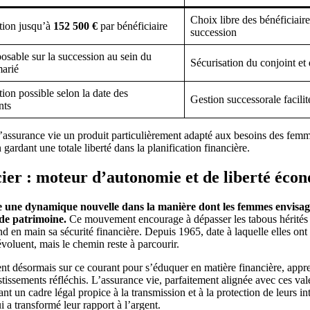
Choix libre des bénéficiaire
tion jusqu’à
152 500 €
par bénéficiaire
succession
sable sur la succession au sein du
Sécurisation du conjoint et
arié
ion possible selon la date des
Gestion successorale facilit
nts
l’assurance vie un produit particulièrement adapté aux besoins des femm
 gardant une totale liberté dans la planification financière.
ier : moteur d’autonomie et de liberté éco
 une dynamique nouvelle dans la manière dont les femmes envisagen
 de patrimoine.
Ce mouvement encourage à dépasser les tabous hérités
 en main sa sécurité financière. Depuis 1965, date à laquelle elles ont 
évoluent, mais le chemin reste à parcourir.
 désormais sur ce courant pour s’éduquer en matière financière, appr
estissements réfléchis. L’assurance vie, parfaitement alignée avec ces val
ant un cadre légal propice à la transmission et à la protection de leurs i
i a transformé leur rapport à l’argent.