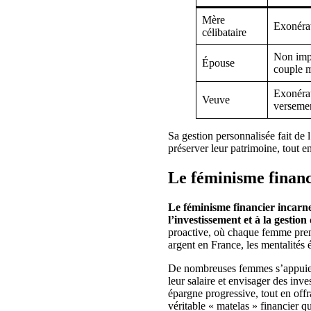
Mère
Exonéra
célibataire
Non impo
Épouse
couple m
Exonérat
Veuve
verseme
Sa gestion personnalisée fait de 
préserver leur patrimoine, tout en
Le féminisme financ
Le féminisme financier incarne
l’investissement et à la gestion
proactive, où chaque femme prend
argent en France, les mentalités 
De nombreuses femmes s’appuient
leur salaire et envisager des inv
épargne progressive, tout en offr
véritable « matelas » financier qu