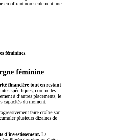
ue en offrant non seulement une
es féminines.
argne féminine
ité financière tout en restant
aintes spécifiques, comme les
rement à d’autres placements, le
les capacités du moment.
gressivement faire croître son
accumuler plusieurs dizaines de
ts d’investissement.
La
 équilibrée des risques. Cette