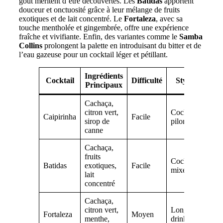
goût méritent d’être découvertes. Les
Batidas
apportent
douceur et onctuosité grâce à leur mélange de fruits
exotiques et de lait concentré. Le
Fortaleza
, avec sa
touche mentholée et gingembrée, offre une expérience
fraîche et vivifiante. Enfin, des variantes comme le
Samba
Collins
prolongent la palette en introduisant du bitter et de
l’eau gazeuse pour un cocktail léger et pétillant.
Ingrédients
Cocktail
Difficulté
Style
Principaux
Cachaça,
citron vert,
Cocktail
Caipirinha
Facile
sirop de
pilonné
canne
Cachaça,
fruits
Cocktail
Batidas
exotiques,
Facile
mixé
lait
concentré
Cachaça,
citron vert,
Long
Fortaleza
Moyen
menthe,
drink