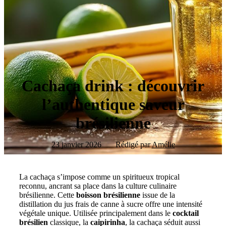
Cachaça drink : découvrir
l’authentique saveur
brésilienne
23 janvier 2026
Rédigé par
Amélie
La cachaça s’impose comme un spiritueux tropical
reconnu, ancrant sa place dans la culture culinaire
brésilienne. Cette
boisson brésilienne
issue de la
distillation du jus frais de canne à sucre offre une intensité
végétale unique. Utilisée principalement dans le
cocktail
brésilien
classique, la
caipirinha
, la cachaça séduit aussi