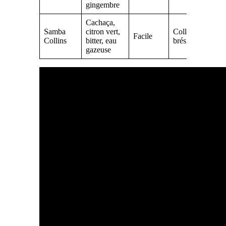
gingembre
Cachaça,
Samba
citron vert,
Collins
Facile
Collins
bitter, eau
brésilien
gazeuse