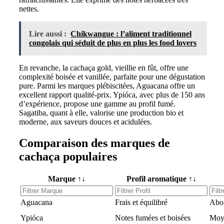
nettes.
Lire aussi :
Chikwangue : l’aliment traditionnel
congolais qui séduit de plus en plus les food lovers
En revanche, la cachaça gold, vieillie en fût, offre une
complexité boisée et vanillée, parfaite pour une dégustation
pure. Parmi les marques plébiscitées, Aguacana offre un
excellent rapport qualité-prix. Ypióca, avec plus de 150 ans
d’expérience, propose une gamme au profil fumé.
Sagatiba, quant à elle, valorise une production bio et
moderne, aux saveurs douces et acidulées.
Comparaison des marques de
cachaça populaires
Marque ↑↓
Profil aromatique ↑↓
Aguacana
Frais et équilibré
Abo
Ypióca
Notes fumées et boisées
Moy