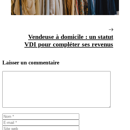
Vendeuse à domicile : un statut
VDI pour compléter ses revenus
Laisser un commentaire
Commentaire
Nom
E-
mail
Site
web