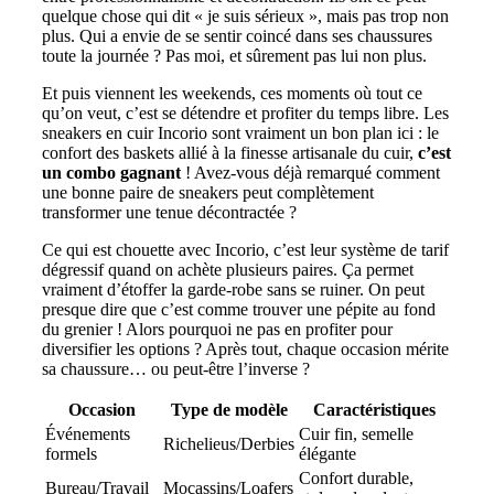
quelque chose qui dit « je suis sérieux », mais pas trop non
plus. Qui a envie de se sentir coincé dans ses chaussures
toute la journée ? Pas moi, et sûrement pas lui non plus.
Et puis viennent les weekends, ces moments où tout ce
qu’on veut, c’est se détendre et profiter du temps libre. Les
sneakers en cuir Incorio sont vraiment un bon plan ici : le
confort des baskets allié à la finesse artisanale du cuir,
c’est
un combo gagnant
! Avez-vous déjà remarqué comment
une bonne paire de sneakers peut complètement
transformer une tenue décontractée ?
Ce qui est chouette avec Incorio, c’est leur système de tarif
dégressif quand on achète plusieurs paires. Ça permet
vraiment d’étoffer la garde-robe sans se ruiner. On peut
presque dire que c’est comme trouver une pépite au fond
du grenier ! Alors pourquoi ne pas en profiter pour
diversifier les options ? Après tout, chaque occasion mérite
sa chaussure… ou peut-être l’inverse ?
Occasion
Type de modèle
Caractéristiques
Événements
Cuir fin, semelle
Richelieus/Derbies
formels
élégante
Confort durable,
Bureau/Travail
Mocassins/Loafers