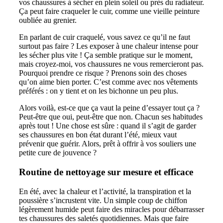
vos chaussures à sécher en plein soleil ou près du radiateur.
Ça peut faire craqueler le cuir, comme une vieille peinture
oubliée au grenier.
En parlant de cuir craquelé, vous savez ce qu’il ne faut
surtout pas faire ? Les exposer à une chaleur intense pour
les sécher plus vite ! Ça semble pratique sur le moment,
mais croyez-moi, vos chaussures ne vous remercieront pas.
Pourquoi prendre ce risque ? Prenons soin des choses
qu’on aime bien porter. C’est comme avec nos vêtements
préférés : on y tient et on les bichonne un peu plus.
Alors voilà, est-ce que ça vaut la peine d’essayer tout ça ?
Peut-être que oui, peut-être que non. Chacun ses habitudes
après tout ! Une chose est sûre : quand il s’agit de garder
ses chaussures en bon état durant l’été, mieux vaut
prévenir que guérir. Alors, prêt à offrir à vos souliers une
petite cure de jouvence ?
Routine de nettoyage sur mesure et efficace
En été, avec la chaleur et l’activité, la transpiration et la
poussière s’incrustent vite. Un simple coup de chiffon
légèrement humide peut faire des miracles pour débarrasser
tes chaussures des saletés quotidiennes. Mais que faire