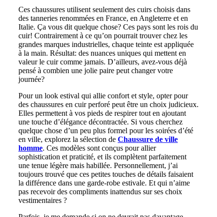
Ces chaussures utilisent seulement des cuirs choisis dans
des tanneries renommées en France, en Angleterre et en
Italie. Ça vous dit quelque chose? Ces pays sont les rois du
cuir! Contrairement à ce qu’on pourrait trouver chez les
grandes marques industrielles, chaque teinte est appliquée
à la main. Résultat: des nuances uniques qui mettent en
valeur le cuir comme jamais. D’ailleurs, avez-vous déjà
pensé à combien une jolie paire peut changer votre
journée?
Pour un look estival qui allie confort et style, opter pour
des chaussures en cuir perforé peut être un choix judicieux.
Elles permettent à vos pieds de respirer tout en ajoutant
une touche d’élégance décontractée. Si vous cherchez
quelque chose d’un peu plus formel pour les soirées d’été
en ville, explorez la sélection de
Chaussure de ville
homme
. Ces modèles sont conçus pour allier
sophistication et praticité, et ils complètent parfaitement
une tenue légère mais habillée. Personnellement, j’ai
toujours trouvé que ces petites touches de détails faisaient
la différence dans une garde-robe estivale. Et qui n’aime
pas recevoir des compliments inattendus sur ses choix
vestimentaires ?
Parfois, je me demande si on ne devrait pas davantage