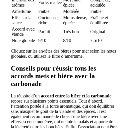
Forte, maltée
arômes
épicée
acidulée
Amertume
Faible
Modérée
Faible
Effet sur la
Onctueuse,
Moins dense,
Fraîche et
sauce
riche
épicée
équilibrée
Accord avec
Parfait
Très bon
Original
viande
Note globale
9/10
8/10
7,5/10
Cliquez sur les en-têtes des bières pour trier selon les notes
globales, ou utilisez le filtre d’amertume.
Conseils pour réussir tous les
accords mets et bière avec la
carbonade
La réussite d’un
accord entre la bière et la carbonade
repose sur plusieurs points essentiels. Tout d’abord,
l’attention portée à la force aromatique, qui doit équilibrer
sans masquer le goût de la viande et des épices. Il est
également recommandé de choisir une bière avec une
effervescence modérée, qui nettoie le palais et apporte de
la légèreté entre les bouchées. Enfin, l’association peut être