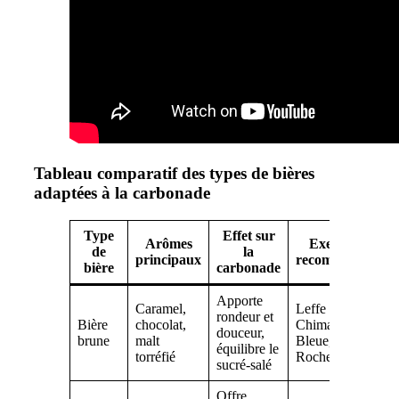
Tableau comparatif des types de bières
adaptées à la carbonade
Type
Effet sur
Arômes
Exemples
de
la
principaux
recommandés
bière
carbonade
Apporte
Caramel,
Leffe Brune,
rondeur et
Bière
chocolat,
Chimay
douceur,
brune
malt
Bleue,
équilibre le
torréfié
Rochefort 8
sucré-salé
Offre