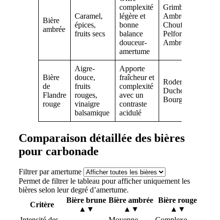
complexité
Grimbergen
Caramel,
légère et
Ambrée, Mc
Bière
épices,
bonne
Chouffe,
ambrée
fruits secs
balance
Pelforth
douceur-
Ambrée
amertume
Aigre-
Apporte
Bière
douce,
fraîcheur et
Rodenbach,
de
fruits
complexité
Duchesse de
Flandre
rouges,
avec un
Bourgogne
rouge
vinaigre
contraste
balsamique
acidulé
Comparaison détaillée des bières
pour carbonade
Filtrer par amertume
Permet de filtrer le tableau pour afficher uniquement les
bières selon leur degré d’amertume.
Bière brune
Bière ambrée
Bière rouge
Critère
▲▼
▲▼
▲▼
Intensité des
Moyenne,
Complexe,