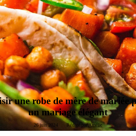
ir une robe de mère de mariée 
un mariage élégant
26 juin 2024
Rédigé par
Amélie