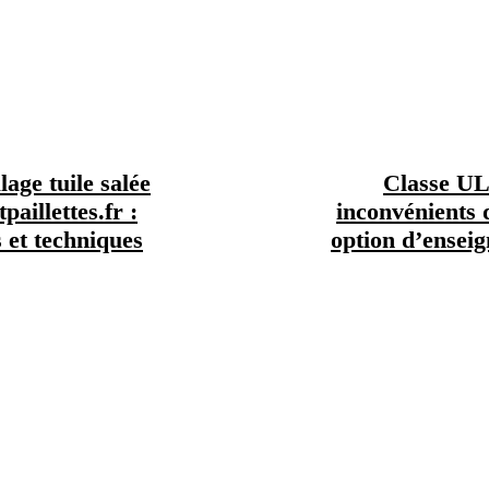
age tuile salée
Classe ULI
tpaillettes.fr :
inconvénients 
 et techniques
option d’ensei