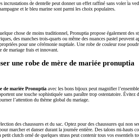
es incrustations de dentelle peut donner un effet raffiné sans voler la ve
champagne et le bleu marine sont parmi les choix populaires.
uelque chose de moins traditionnel, Pronuptia propose également des st
riques, des manches trois-quarts ou même des nuances pastel peuvent a
ppropriées pour une cérémonie nuptiale. Une robe de couleur rose poud
e de mariage frais et innovant.
ser une robe de mère de mariée pronuptia
e de mariée Pronuptia
avec les bons bijoux peut magnifier l’ensemble
portent une touche sophistiquée sans paraître trop ostentatoire. Évitez 
tourner l’attention du thème global du mariage.
 sélection des chaussures et du sac. Optez pour des chaussures qui non s
 pour marcher et danser durant la journée entière. Des talons mi-hauts c
 petit clutch orné de quelques strass peut contenir tous vos essentiels t