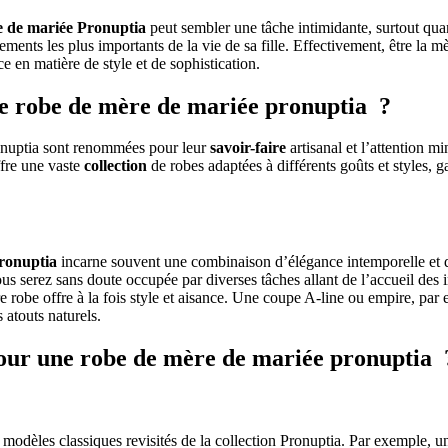
e de mariée Pronuptia
peut sembler une tâche intimidante, surtout qua
ements les plus importants de la vie de sa fille. Effectivement, être la m
 en matière de style et de sophistication.
ne robe de mère de mariée pronuptia ?
onuptia sont renommées pour leur
savoir-faire
artisanal et l’attention m
fre une vaste
collection
de robes adaptées à différents goûts et styles, 
ronuptia
incarne souvent une combinaison d’élégance intemporelle et 
vous serez sans doute occupée par diverses tâches allant de l’accueil des 
tre robe offre à la fois style et aisance. Une coupe A-line ou empire, p
 atouts naturels.
pour une robe de mère de mariée pronuptia 
modèles classiques revisités de la collection Pronuptia. Par exemple, u