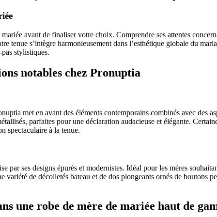
riée
mariée avant de finaliser votre choix. Comprendre ses attentes concernan
otre tenue s’intègre harmonieusement dans l’esthétique globale du maria
-pas stylistiques.
ions notables chez Pronuptia
nuptia met en avant des éléments contemporains combinés avec des aspe
étallisés, parfaites pour une déclaration audacieuse et élégante. Certaine
n spectaculaire à la tenue.
rise par ses designs épurés et modernistes. Idéal pour les mères souhaitan
ne variété de décolletés bateau et de dos plongeants ornés de boutons pe
dans une robe de mère de mariée haut de g