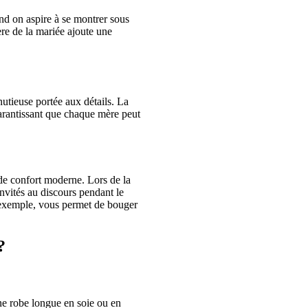
nd on aspire à se montrer sous
ère de la mariée ajoute une
inutieuse portée aux détails. La
garantissant que chaque mère peut
de confort moderne. Lors de la
invités au discours pendant le
ar exemple, vous permet de bouger
?
ne robe longue en soie ou en