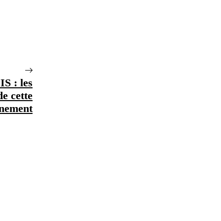
S : les
de cette
gnement