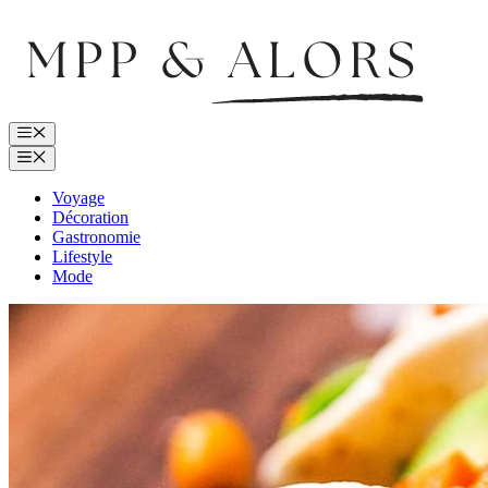
Aller
au
contenu
Menu
Menu
Voyage
Décoration
Gastronomie
Lifestyle
Mode