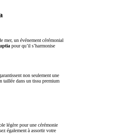
a
 de mer, un événement cérémonial
uptia
pour qu’il s’harmonise
i garantissent non seulement une
n taillée dans un tissu premium
tole légère pour une cérémonie
sez également à assortir votre