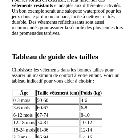
vêtements résistants
et adaptés aux différentes activités.
Un bon exemple serait une salopette waterproof pour les
jeux dans le jardin ou au parc, facile à nettoyer et très
durable. Des vêtements réfléchissants sont aussi
recommandés pour assurer la sécurité des plus jeunes lors
des promenades tardives.
Tableau de guide des tailles
Choisissez les vêtements dans les bonnes tailles pour
assurer un maximum de confort à votre enfant. Voici un
tableau indicatif pour vous aider à choisir :
Âge
Taille vêtement (cm)
Poids (kg)
0-3 mois
50-60
4-6
3-6 mois
60-67
6-8
6-12 mois
67-74
8-10
12-18 mois
74-81
10-12
18-24 mois
81-86
12-14
2-3 ans
86-94
14-16