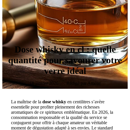
Dose whisky en cl : quelle
quantité pour savourer votre
verre idéal
18 janvier 2026
Rédigé par
Amélie
La maîtrise de la
dose whisky
en centilitres s’avère
essentielle pour profiter pleinement des richesses
aromatiques de ce spiritueux emblématique. En 2026, la
consommation responsable et la qualité du service se
conjuguent pour offrir à chaque amateur un véritable
moment de dégustation adapté à ses envies. Le standard