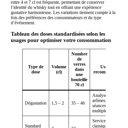
entre 4 et 7 cl est fréquente, permettant de conserver
l’identité du whisky tout en offrant une expérience
gustative harmonieuse. Les variations tiennent compte à la
fois des préférences des consommateurs et du type
d’événement.
Tableau des doses standardisées selon les
usages pour optimiser votre consommation
Nombre
de
verres
Type de
Volume
Usage
dans
dose
(cl)
recommandé
une
bouteille
70 cl
Analyse des
arômes,
Dégustation
1,5 – 2
35 – 46
séances
multiples
Service
Standard
classique en