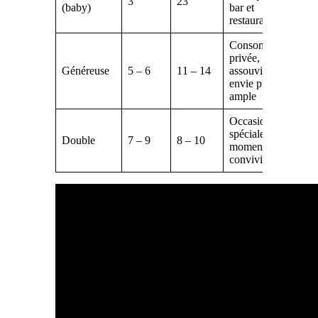
3
23
(baby)
bar et
restaurant
Consommation
privée,
Généreuse
5 – 6
11 – 14
assouvir une
envie plus
ample
Occasions
spéciales ou
Double
7 – 9
8 – 10
moments
conviviaux