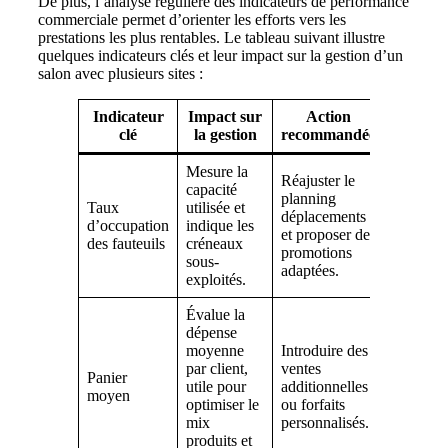
De plus, l’analyse régulière des indicateurs de performance
commerciale permet d’orienter les efforts vers les
prestations les plus rentables. Le tableau suivant illustre
quelques indicateurs clés et leur impact sur la gestion d’un
salon avec plusieurs sites :
Indicateur
Impact sur
Action
clé
la gestion
recommandée
Mesure la
Réajuster le
capacité
planning
Taux
utilisée et
déplacements
d’occupation
indique les
et proposer des
des fauteuils
créneaux
promotions
sous-
adaptées.
exploités.
Évalue la
dépense
moyenne
Introduire des
par client,
ventes
Panier
utile pour
additionnelles
moyen
optimiser le
ou forfaits
mix
personnalisés.
produits et