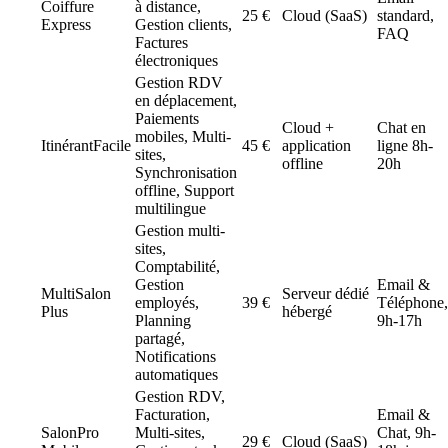
Coiffure
à distance,
25 €
Cloud (SaaS)
standard,
Express
Gestion clients,
FAQ
Factures
électroniques
Gestion RDV
en déplacement,
Paiements
Cloud +
Chat en
mobiles, Multi-
ItinérantFacile
45 €
application
ligne 8h-
sites,
offline
20h
Synchronisation
offline, Support
multilingue
Gestion multi-
sites,
Comptabilité,
Gestion
Email &
MultiSalon
Serveur dédié
employés,
39 €
Téléphone,
Plus
hébergé
Planning
9h-17h
partagé,
Notifications
automatiques
Gestion RDV,
Facturation,
Email &
SalonPro
Multi-sites,
Chat, 9h-
29 €
Cloud (SaaS)