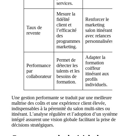
services.
Mesure la
fidélité
Renforcer le
client et
marketing
Taux de
l’efficacité
salon itinérant
revente
des
avec relances
programmes
personnalisées.
marketing.
Adapter la
Permet de
formation
Performance
détecter les
coiffeur
par
talents et les
itinérant aux
collaborateur
besoins de
profils
formation.
individuels.
Une gestion performante se traduit par une meilleure
maîtrise des coûts et une expérience client élevée,
indispensables à la pérennité du salon multi-sites ou
itinérant. L’analyse régulière et l’adoption d’un système
intégré assurent une vision globale facilitant la prise de
décisions stratégiques.