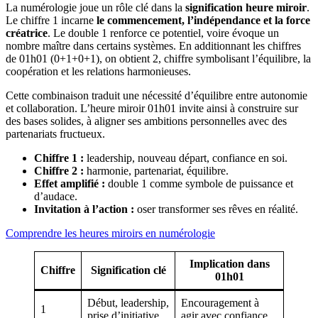
La numérologie joue un rôle clé dans la
signification heure miroir
.
Le chiffre 1 incarne
le commencement, l’indépendance et la force
créatrice
. Le double 1 renforce ce potentiel, voire évoque un
nombre maître dans certains systèmes. En additionnant les chiffres
de 01h01 (0+1+0+1), on obtient 2, chiffre symbolisant l’équilibre, la
coopération et les relations harmonieuses.
Cette combinaison traduit une nécessité d’équilibre entre autonomie
et collaboration. L’heure miroir 01h01 invite ainsi à construire sur
des bases solides, à aligner ses ambitions personnelles avec des
partenariats fructueux.
Chiffre 1 :
leadership, nouveau départ, confiance en soi.
Chiffre 2 :
harmonie, partenariat, équilibre.
Effet amplifié :
double 1 comme symbole de puissance et
d’audace.
Invitation à l’action :
oser transformer ses rêves en réalité.
Comprendre les heures miroirs en numérologie
Implication dans
Chiffre
Signification clé
01h01
Début, leadership,
Encouragement à
1
prise d’initiative
agir avec confiance