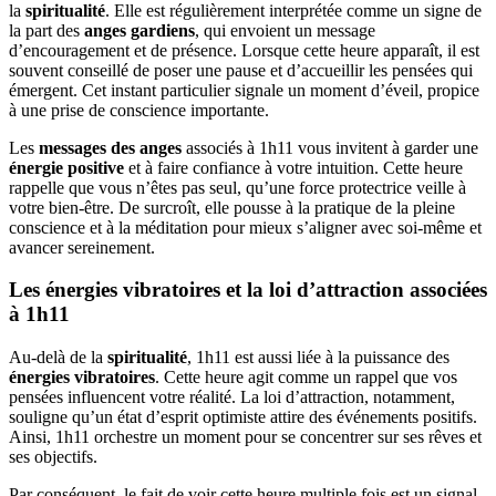
la
spiritualité
. Elle est régulièrement interprétée comme un signe de
la part des
anges gardiens
, qui envoient un message
d’encouragement et de présence. Lorsque cette heure apparaît, il est
souvent conseillé de poser une pause et d’accueillir les pensées qui
émergent. Cet instant particulier signale un moment d’éveil, propice
à une prise de conscience importante.
Les
messages des anges
associés à 1h11 vous invitent à garder une
énergie positive
et à faire confiance à votre intuition. Cette heure
rappelle que vous n’êtes pas seul, qu’une force protectrice veille à
votre bien-être. De surcroît, elle pousse à la pratique de la pleine
conscience et à la méditation pour mieux s’aligner avec soi-même et
avancer sereinement.
Les énergies vibratoires et la loi d’attraction associées
à 1h11
Au-delà de la
spiritualité
, 1h11 est aussi liée à la puissance des
énergies vibratoires
. Cette heure agit comme un rappel que vos
pensées influencent votre réalité. La loi d’attraction, notamment,
souligne qu’un état d’esprit optimiste attire des événements positifs.
Ainsi, 1h11 orchestre un moment pour se concentrer sur ses rêves et
ses objectifs.
Par conséquent, le fait de voir cette heure multiple fois est un signal