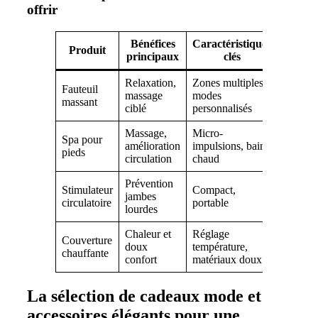
offrir
Bénéfices
Caractéristiques
Prix
Produit
principaux
clés
indicati
Relaxation,
Zones multiples,
Fauteuil
600€ –
massage
modes
massant
1500€
ciblé
personnalisés
Massage,
Micro-
Spa pour
80€ –
amélioration
impulsions, bain
pieds
150€
circulation
chaud
Prévention
Stimulateur
Compact,
50€ –
jambes
circulatoire
portable
120€
lourdes
Chaleur et
Réglage
Couverture
40€ –
doux
température,
chauffante
100€
confort
matériaux doux
La sélection de cadeaux mode et
accessoires élégants pour une