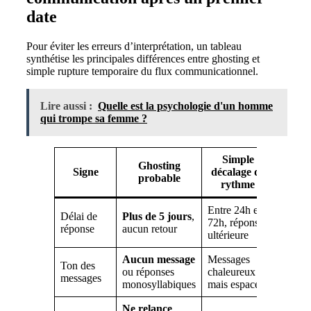
date
Pour éviter les erreurs d’interprétation, un tableau
synthétise les principales différences entre ghosting et
simple rupture temporaire du flux communicationnel.
Lire aussi :
Quelle est la psychologie d'un homme
qui trompe sa femme ?
Simple
Ghosting
Signe
décalage de
probable
rythme
Entre 24h et
Délai de
Plus de 5 jours
,
72h, réponse
réponse
aucun retour
ultérieure
Aucun message
Messages
Ton des
ou réponses
chaleureux
messages
monosyllabiques
mais espacés
Ne relance