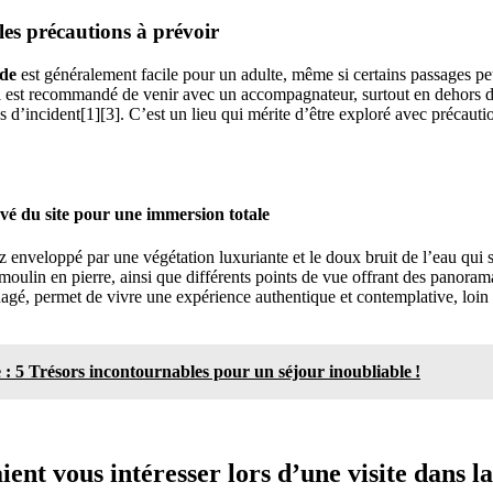
 les précautions à prévoir
ade
est généralement facile pour un adulte, même si certains passages pe
 est recommandé de venir avec un accompagnateur, surtout en dehors de
as d’incident[1][3]. C’est un lieu qui mérite d’être exploré avec précaut
vé du site pour une immersion totale
z enveloppé par une végétation luxuriante et le doux bruit de l’eau qui
oulin en pierre, ainsi que différents points de vue offrant des panorama
agé, permet de vivre une expérience authentique et contemplative, loin d
e : 5 Trésors incontournables pour un séjour inoubliable !
ient vous intéresser lors d’une visite dans l