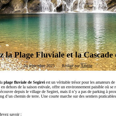
 la Plage Fluviale et la Cascade 
24 septembre 2025
Rédigé par
Amélie
 la
plage fluviale de Segirei
est un véritable trésor pour les amateurs de 
 en dehors de la saison estivale, offre un environnement paisible où se 
écouvre depuis le village de Segirei, mais il n’y a pas de parking à pro
long d’un chemin de terre. Une courte marche sur des sentiers praticable
devez savoir :