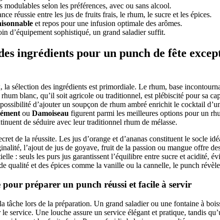
es modulables selon les préférences, avec ou sans alcool.
ance réussie entre les jus de fruits frais, le rhum, le sucre et les épices.
aisonnable
et repos pour une infusion optimale des arômes.
oin d’équipement sophistiqué, un grand saladier suffit.
des ingrédients pour un punch de fête except
 la sélection des ingrédients est primordiale. Le rhum, base incontou
 rhum blanc, qu’il soit agricole ou traditionnel, est plébiscité pour sa ca
 possibilité d’ajouter un soupçon de rhum ambré enrichit le cocktail d’
lément
ou
Damoiseau
figurent parmi les meilleures options pour un rhu
inuent de séduire avec leur traditionnel rhum de mélasse.
cret de la réussite. Les jus d’orange et d’ananas constituent le socle idé
inalité, l’ajout de jus de goyave, fruit de la passion ou mangue offre d
elle : seuls les purs jus garantissent l’équilibre entre sucre et acidité, é
e qualité et des épices comme la vanille ou la cannelle, le punch révèl
 pour préparer un punch réussi et facile à servir
 la tâche lors de la préparation. Un grand saladier ou une fontaine à bois
ter le service. Une louche assure un service élégant et pratique, tandis q