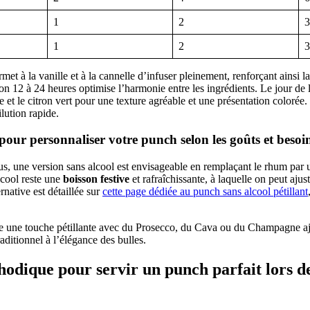
1
2
3
1
2
3
rmet à la vanille et à la cannelle d’infuser pleinement, renforçant ainsi 
n 12 à 24 heures optimise l’harmonie entre les ingrédients. Le jour de la 
e et le citron vert pour une texture agréable et une présentation colorée.
ilution rapide.
 pour personnaliser votre punch selon les goûts et besoin
us, une version sans alcool est envisageable en remplaçant le rhum par 
lcool reste une
boisson festive
et rafraîchissante, à laquelle on peut ajus
ernative est détaillée sur
cette page dédiée au punch sans alcool pétillant
e une touche pétillante avec du Prosecco, du Cava ou du Champagne ajou
raditionnel à l’élégance des bulles.
odique pour servir un punch parfait lors d