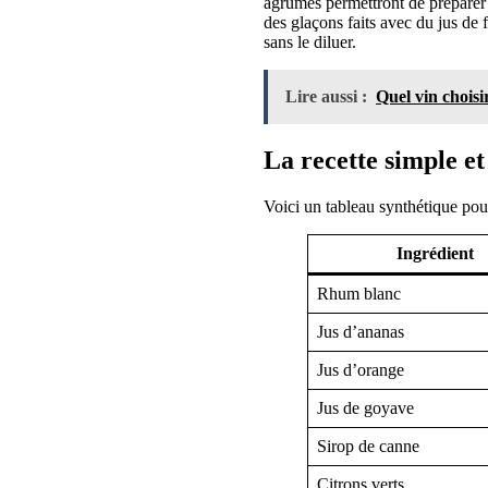
agrumes permettront de préparer ra
des glaçons faits avec du jus de 
sans le diluer.
Lire aussi :
Quel vin chois
La recette simple et
Voici un tableau synthétique pour
Ingrédient
Rhum blanc
Jus d’ananas
Jus d’orange
Jus de goyave
Sirop de canne
Citrons verts