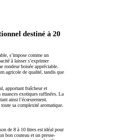
ionnel destiné à 20
rnable, s’impose comme un
pacité à laisser s’exprimer
une rondeur boisée appréciable.
m agricole de qualité, tandis que
al, apportant fraîcheur et
es nuances exotiques raffinées. La
vitant ainsi l’écœurement.
e toute sa complexité aromatique.
son de 8 à 10 litres est idéal pour
u’un bon couteau et un presse-