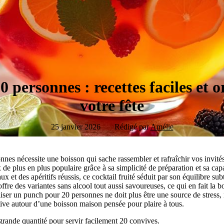
 personnes : recettes faciles et o
votre fête
25 janvier 2026
Rédigé par
Amélie
nes nécessite une boisson qui sache rassembler et rafraîchir vos invités 
 plus en plus populaire grâce à sa simplicité de préparation et sa capac
x et des apéritifs réussis, ce cocktail fruité séduit par son équilibre subt
 offre des variantes sans alcool tout aussi savoureuses, ce qui en fait la 
ser un punch pour 20 personnes ne doit plus être une source de stress,
ive autour d’une boisson maison pensée pour plaire à tous.
grande quantité pour servir facilement 20 convives.