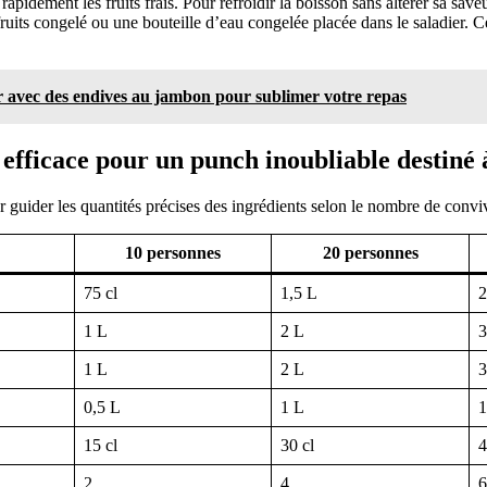
pidement les fruits frais. Pour refroidir la boisson sans altérer sa saveur
fruits congelé ou une bouteille d’eau congelée placée dans le saladier. 
ir avec des endives au jambon pour sublimer votre repas
 efficace pour un punch inoubliable destiné
 guider les quantités précises des ingrédients selon le nombre de convi
10 personnes
20 personnes
75 cl
1,5 L
2
1 L
2 L
3
1 L
2 L
3
0,5 L
1 L
1
15 cl
30 cl
4
2
4
6