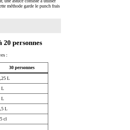
, une astuce consiste à utiliser
Cette méthode garde le punch frais
 à 20 personnes
ves :
30 personnes
,25 L
 L
 L
,5 L
5 cl