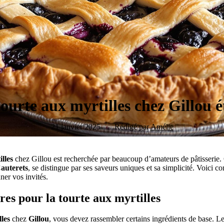
tourte aux myrtilles chez Gillou 
21 janvier 2025
Rédigé par
Amélie
lles
chez Gillou est recherchée par beaucoup d’amateurs de pâtisserie. 
auterets
, se distingue par ses saveurs uniques et sa simplicité. Voici 
ner vos invités.
ires pour la
tourte aux myrtilles
lles
chez
Gillou
, vous devez rassembler certains ingrédients de base. Les