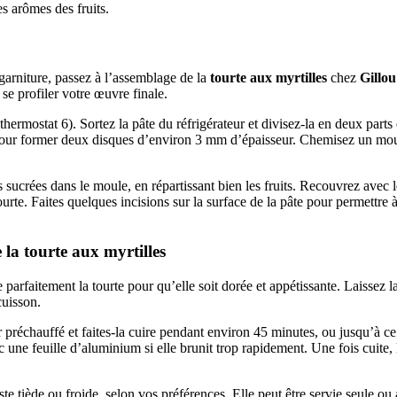
s arômes des fruits.
 garniture, passez à l’assemblage de la
tourte aux myrtilles
chez
Gillou
r se profiler votre œuvre finale.
hermostat 6). Sortez la pâte du réfrigérateur et divisez-la en deux parts
pour former deux disques d’environ 3 mm d’épaisseur. Chemisez un moul
s sucrées dans le moule, en répartissant bien les fruits. Recouvrez avec 
tourte. Faites quelques incisions sur la surface de la pâte pour permettre
e la
tourte aux myrtilles
e parfaitement la tourte pour qu’elle soit dorée et appétissante. Laissez 
cuisson.
r préchauffé et faites-la cuire pendant environ 45 minutes, ou jusqu’à ce
 une feuille d’aluminium si elle brunit trop rapidement. Une fois cuite, l
te tiède ou froide, selon vos préférences. Elle peut être servie seule 