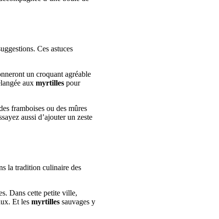
suggestions. Ces astuces
onneront un croquant agréable
mélangée aux
myrtilles
pour
 des framboises ou des mûres
Essayez aussi d’ajouter un zeste
s la tradition culinaire des
s. Dans cette petite ville,
aux. Et les
myrtilles
sauvages y