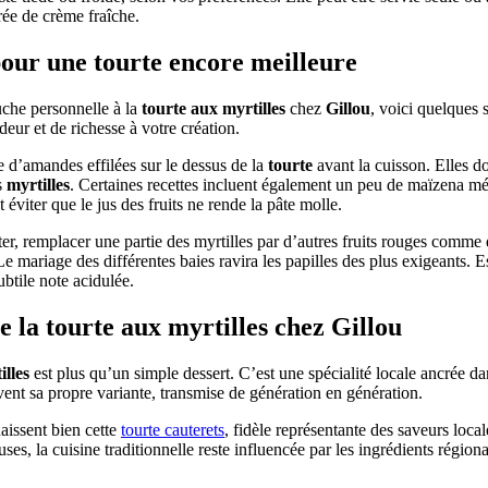
erée de crème fraîche.
pour une
tourte
encore meilleure
uche personnelle à la
tourte aux myrtilles
chez
Gillou
, voici quelques 
eur et de richesse à votre création.
 d’amandes effilées sur le dessus de la
tourte
avant la cuisson. Elles d
s
myrtilles
. Certaines recettes incluent également un peu de maïzena 
t éviter que le jus des fruits ne rende la pâte molle.
r, remplacer une partie des myrtilles par d’autres fruits rouges comme
 Le mariage des différentes baies ravira les papilles des plus exigeants. 
ubtile note acidulée.
re la
tourte aux myrtilles
chez
Gillou
illes
est plus qu’un simple dessert. C’est une spécialité locale ancrée dan
ent sa propre variante, transmise de génération en génération.
issent bien cette
tourte cauterets
, fidèle représentante des saveurs locale
s, la cuisine traditionnelle reste influencée par les ingrédients région