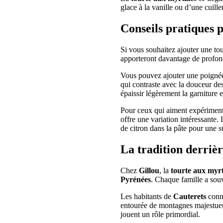
glace à la vanille ou d’une cuill
Conseils pratiques 
Si vous souhaitez ajouter une to
apporteront davantage de profond
Vous pouvez ajouter une poignée
qui contraste avec la douceur de
épaissir légèrement la garniture e
Pour ceux qui aiment expérimente
offre une variation intéressante.
de citron dans la pâte pour une s
La tradition derriè
Chez
Gillou
, la
tourte aux myrt
Pyrénées
. Chaque famille a souv
Les habitants de
Cauterets
conna
entourée de montagnes majestueuse
jouent un rôle primordial.