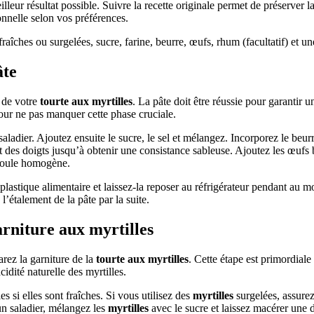
illeur résultat possible. Suivre la recette originale permet de préserver l
onnelle selon vos préférences.
raîches ou surgelées, sucre, farine, beurre, œufs, rhum (facultatif) et un
âte
 de votre
tourte aux myrtilles
. La pâte doit être réussie pour garantir u
our ne pas manquer cette phase cruciale.
aladier. Ajoutez ensuite le sucre, le sel et mélangez. Incorporez le beurr
 des doigts jusqu’à obtenir une consistance sableuse. Ajoutez les œufs b
boule homogène.
plastique alimentaire et laissez-la reposer au réfrigérateur pendant au 
 l’étalement de la pâte par la suite.
arniture aux
myrtilles
rez la garniture de la
tourte aux myrtilles
. Cette étape est primordiale
cidité naturelle des myrtilles.
s si elles sont fraîches. Si vous utilisez des
myrtilles
surgelées, assurez
n saladier, mélangez les
myrtilles
avec le sucre et laissez macérer une 