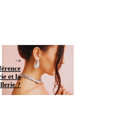
fférence
ie et la
llerie ?