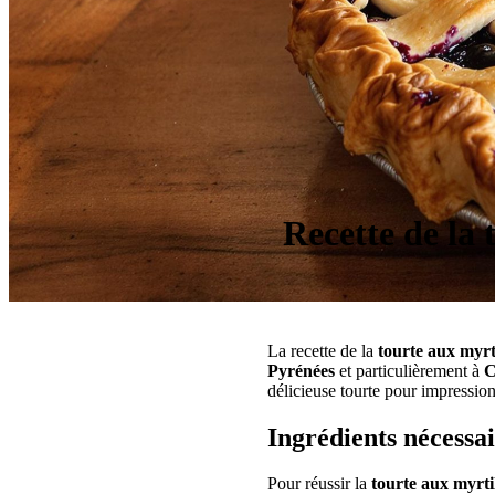
Recette de la 
La recette de la
tourte aux myrti
Pyrénées
et particulièrement à
C
délicieuse tourte pour impression
Ingrédients nécessa
Pour réussir la
tourte aux myrti