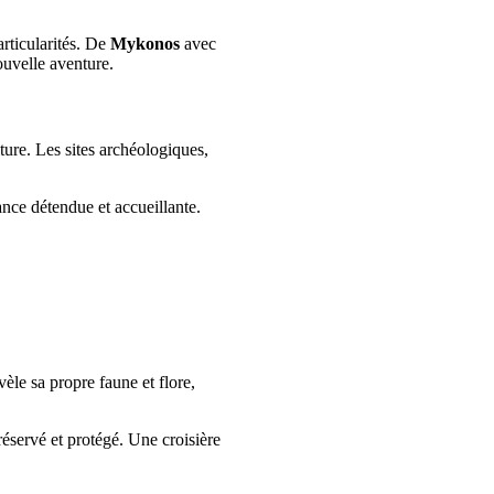
articularités. De
Mykonos
avec
ouvelle aventure.
ure. Les sites archéologiques,
ance détendue et accueillante.
èle sa propre faune et flore,
réservé et protégé. Une croisière