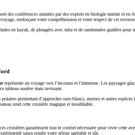
nt des conférences animées par des experts en biologie marine et en éc
voyage, renforçant votre compréhension et votre respect de cet environ
alades en kayak, de plongées avec tuba et de randonnées guidées pour 
Nord
ue
représente un voyage vers l’inconnu et l’immense. Les paysages glacés,
e tableau austère mais ravissant.
is polaires permettant d’approcher ours blancs, morses et autres espèces 
bateau rend cette croisière magique et inoubliable.
es croisières garantissent tout le confort nécessaire pour vivre cette av
xpérimenté saura rendre votre séjour agréable et sûr.