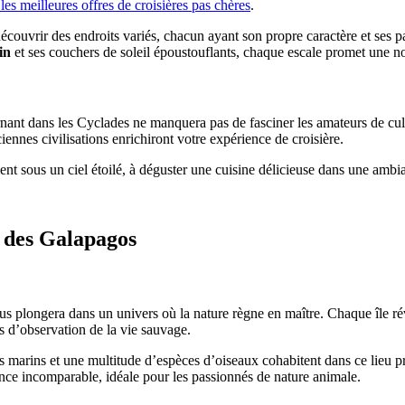
 les meilleures offres de croisières pas chères
.
écouvrir des endroits variés, chacun ayant son propre caractère et ses p
in
et ses couchers de soleil époustouflants, chaque escale promet une n
nant dans les Cyclades ne manquera pas de fasciner les amateurs de cult
iennes civilisations enrichiront votre expérience de croisière.
nt sous un ciel étoilé, à déguster une cuisine délicieuse dans une ambi
 des Galapagos
s plongera dans un univers où la nature règne en maître. Chaque île rév
s d’observation de la vie sauvage.
s marins et une multitude d’espèces d’oiseaux cohabitent dans ce lieu p
ce incomparable, idéale pour les passionnés de nature animale.