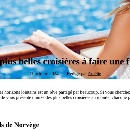
plus belles croisières à faire une f
11 octobre 2024
Rédigé par
Amélie
es horizons lointains est un rêve partagé par beaucoup. Si vous cherchez
uide vous présente quinze des plus belles croisières au monde, chacune p
ds de Norvège