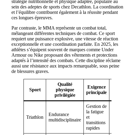
stratégie nutritionnelle et physique adaptée, populaire au
sein des adeptes de sports chez Decathlon. La coordination
et l’équilibre contribuent également à la réussite pendant
ces longues épreuves.
Par contraste, le MMA représente un combat total,
mélangeant différentes techniques de combat. Ce sport
requiert une puissance explosive, une vitesse de réaction
exceptionnelle et une coordination parfaite. En 2025, les
athlètes s’équipent souvent de marques comme Under
Armour ou Nike proposant des vêtements et protections
adaptés à l’intensité des combats. Cette discipline réclame
aussi une résistance aux impacts remarquable, sous peine
de blessures graves.
Qualité
Exigence
Matériel
Sport
physique
principale
préconisé
privilégiée
Gestion de
Chaussures
la fatigue
New
Endurance
Triathlon
et
Balance,
multidisciplinaire
transitions
équipement
rapides
Reebok