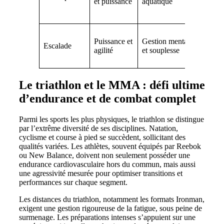
et puissance
aquatique
lunette
adapté
Chauss
Puissance et
Gestion mentale
harnai
Escalade
agilité
et souplesse
Salom
Asics
Le triathlon et le MMA : défi ultime
d’endurance et de combat complet
Parmi les sports les plus physiques, le triathlon se distingue
par l’extrême diversité de ses disciplines. Natation,
cyclisme et course à pied se succèdent, sollicitant des
qualités variées. Les athlètes, souvent équipés par Reebok
ou New Balance, doivent non seulement posséder une
endurance cardiovasculaire hors du commun, mais aussi
une agressivité mesurée pour optimiser transitions et
performances sur chaque segment.
Les distances du triathlon, notamment les formats Ironman,
exigent une gestion rigoureuse de la fatigue, sous peine de
surmenage. Les préparations intenses s’appuient sur une