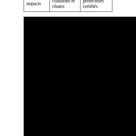
collisions et
protecteurs
impacts
chutes
certifiés