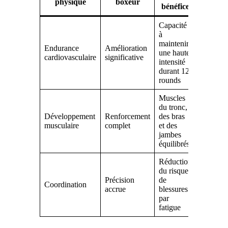
physique
boxeur
bénéfice
Capacité
à
maintenir
Endurance
Amélioration
une haute
cardiovasculaire
significative
intensité
durant 12
rounds
Muscles
du tronc,
Développement
Renforcement
des bras
musculaire
complet
et des
jambes
équilibrés
Réduction
du risque
Précision
de
Coordination
accrue
blessures
par
fatigue