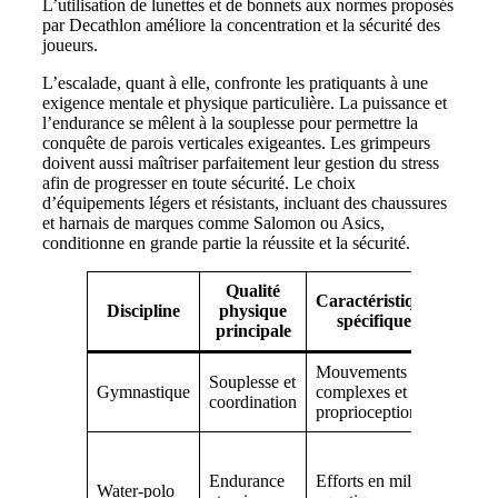
L’utilisation de lunettes et de bonnets aux normes proposés
par Decathlon améliore la concentration et la sécurité des
joueurs.
L’escalade, quant à elle, confronte les pratiquants à une
exigence mentale et physique particulière. La puissance et
l’endurance se mêlent à la souplesse pour permettre la
conquête de parois verticales exigeantes. Les grimpeurs
doivent aussi maîtriser parfaitement leur gestion du stress
afin de progresser en toute sécurité. Le choix
d’équipements légers et résistants, incluant des chaussures
et harnais de marques comme Salomon ou Asics,
conditionne en grande partie la réussite et la sécurité.
Qualité
Caractéristique
Équi
Discipline
physique
spécifique
reco
principale
Mouvements
Tenue
Souplesse et
Gymnastique
complexes et
flexibl
coordination
proprioception
Nike,
Bonnet
maillo
Endurance
Efforts en milieu
Water-polo
Decath