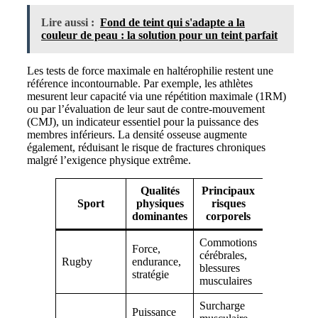
Lire aussi :
Fond de teint qui s'adapte a la
couleur de peau : la solution pour un teint parfait
Les tests de force maximale en haltérophilie restent une
référence incontournable. Par exemple, les athlètes
mesurent leur capacité via une répétition maximale (1RM)
ou par l’évaluation de leur saut de contre-mouvement
(CMJ), un indicateur essentiel pour la puissance des
membres inférieurs. La densité osseuse augmente
également, réduisant le risque de fractures chroniques
malgré l’exigence physique extrême.
Qualités
Principaux
Équipem
Sport
physiques
risques
conseill
dominantes
corporels
Commotions
Force,
Protection
cérébrales,
Rugby
endurance,
personnali
blessures
stratégie
Adidas, N
musculaires
Surcharge
Puissance
Chaussure