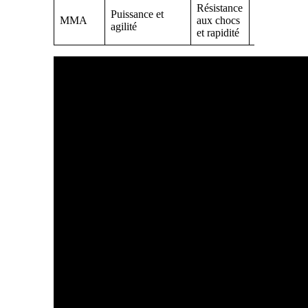
Résistance
Protections
Puissance et
MMA
aux chocs
Nike, Unde
agilité
et rapidité
Armour