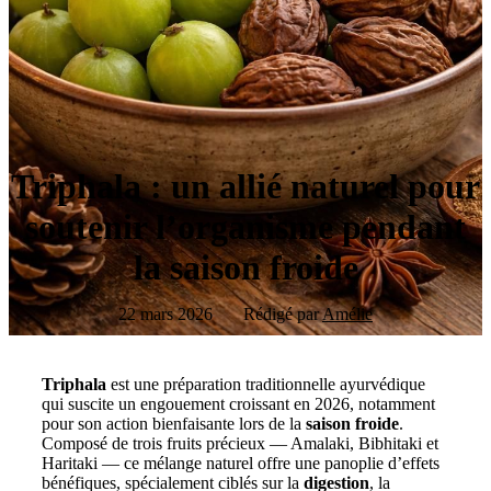
Triphala : un allié naturel pour
soutenir l’organisme pendant
la saison froide
22 mars 2026
Rédigé par
Amélie
Triphala
est une préparation traditionnelle ayurvédique
qui suscite un engouement croissant en 2026, notamment
pour son action bienfaisante lors de la
saison froide
.
Composé de trois fruits précieux — Amalaki, Bibhitaki et
Haritaki — ce mélange naturel offre une panoplie d’effets
bénéfiques, spécialement ciblés sur la
digestion
, la