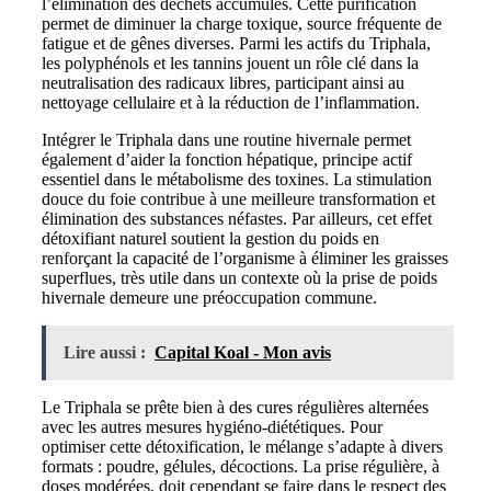
l’élimination des déchets accumulés. Cette purification
permet de diminuer la charge toxique, source fréquente de
fatigue et de gênes diverses. Parmi les actifs du Triphala,
les polyphénols et les tannins jouent un rôle clé dans la
neutralisation des radicaux libres, participant ainsi au
nettoyage cellulaire et à la réduction de l’inflammation.
Intégrer le Triphala dans une routine hivernale permet
également d’aider la fonction hépatique, principe actif
essentiel dans le métabolisme des toxines. La stimulation
douce du foie contribue à une meilleure transformation et
élimination des substances néfastes. Par ailleurs, cet effet
détoxifiant naturel soutient la gestion du poids en
renforçant la capacité de l’organisme à éliminer les graisses
superflues, très utile dans un contexte où la prise de poids
hivernale demeure une préoccupation commune.
Lire aussi :
Capital Koal - Mon avis
Le Triphala se prête bien à des cures régulières alternées
avec les autres mesures hygiéno-diététiques. Pour
optimiser cette détoxification, le mélange s’adapte à divers
formats : poudre, gélules, décoctions. La prise régulière, à
doses modérées, doit cependant se faire dans le respect des