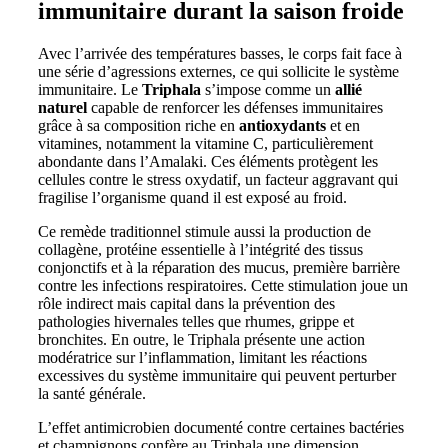
immunitaire durant la saison froide
Avec l’arrivée des températures basses, le corps fait face à
une série d’agressions externes, ce qui sollicite le système
immunitaire. Le
Triphala
s’impose comme un
allié
naturel
capable de renforcer les défenses immunitaires
grâce à sa composition riche en
antioxydants
et en
vitamines, notamment la vitamine C, particulièrement
abondante dans l’Amalaki. Ces éléments protègent les
cellules contre le stress oxydatif, un facteur aggravant qui
fragilise l’organisme quand il est exposé au froid.
Ce remède traditionnel stimule aussi la production de
collagène, protéine essentielle à l’intégrité des tissus
conjonctifs et à la réparation des mucus, première barrière
contre les infections respiratoires. Cette stimulation joue un
rôle indirect mais capital dans la prévention des
pathologies hivernales telles que rhumes, grippe et
bronchites. En outre, le Triphala présente une action
modératrice sur l’inflammation, limitant les réactions
excessives du système immunitaire qui peuvent perturber
la santé générale.
L’effet antimicrobien documenté contre certaines bactéries
et champignons confère au Triphala une dimension