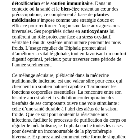
détoxification
et le
soutien immunitaire
. Dans un
contexte où la santé et le
bien-être
restent au cœur des
préoccupations, ce complément à base de
plantes
médicinales
s’impose comme une stratégie douce et
efficace pour renforcer l’organisme face aux agressions
hivernales. Ses propriétés riches en
antioxydants
lui
confèrent un rôle protecteur face au stress oxydatif,
véritable fléau du système immunitaire pendant les mois
froids. L’usage régulier du Triphala promet ainsi
d’améliorer la vitalité globale, tout en favorisant un confort
digestif optimal, précieux pour traverser cette période de
l’année sereinement.
Ce mélange séculaire, plébiscité dans la médecine
traditionnelle indienne, est une valeur sûre pour ceux qui
cherchent un soutien naturel capable d’harmoniser les
fonctions corporelles essentielles. La rencontre entre son
histoire ancestrale et la validation contemporaine des
bienfaits de ses composants ouvre une voie stimulante :
celle d’une santé durable à l’abri des aléas de la saison
froide. Que ce soit pour soutenir la résistance aux
infections, faciliter le processus de purification du corps ou
réguler le métabolisme, le Triphala coche toutes les cases
pour devenir un incontournable de la phytothérapie
hivernale. Explorez ainsi comment cette formule singulière