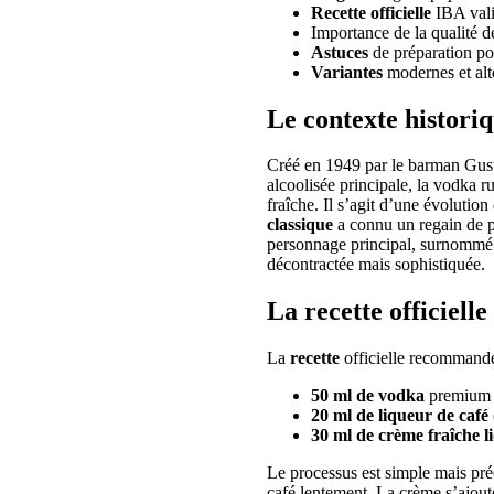
Recette officielle
IBA vali
Importance de la qualité d
Astuces
de préparation pou
Variantes
modernes et alt
Le contexte histori
Créé en 1949 par le barman Gusta
alcoolisée principale, la vodka r
fraîche. Il s’agit d’une évoluti
classique
a connu un regain de p
personnage principal, surnommé «
décontractée mais sophistiquée.
La recette officielle
La
recette
officielle recommandée
50 ml de vodka
premium
20 ml de liqueur de café
30 ml de crème fraîche l
Le processus est simple mais préc
café lentement. La crème s’ajoute