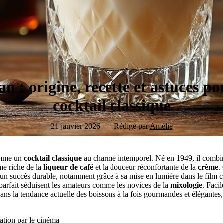
n : origine, recette et astuces po
cocktail classique
21 janvier 2026
Rédigé par
Amélie
omme un
cocktail classique
au charme intemporel. Né en 1949, il combi
me riche de la
liqueur de café
et la douceur réconfortante de la
crème
.
 un succès durable, notamment grâce à sa mise en lumière dans le film 
 parfait séduisent les amateurs comme les novices de la
mixologie
. Facil
dans la tendance actuelle des boissons à la fois gourmandes et élégante
ation par le cinéma