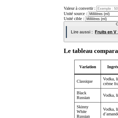
Valeur à convertir :
Unité source :
Unité cible :
C
Lire aussi :
Fruits en V
Le tableau comparat
Variation
Ingré
Vodka, l
Classique
crème fr
Black
Vodka, l
Russian
Skinny
Vodka, li
White
d’amande
Russian