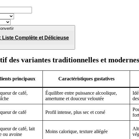
onvertir
 : Liste Complète et Délicieuse
if des variantes traditionnelles et moderne
dients principaux
Caractéristiques gustatives
iqueur de café,
Équilibre entre puissance alcoolique,
Idé
aîche
amertume et douceur veloutée
des
Pou
iqueur de café
Profil intense, plus sec et corsé
for
queur de café, lait
Alt
Moins calorique, texture allégée
 ou avoine
vég