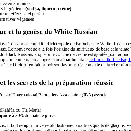
dée en 3 minutes
es ingrédients
(vodka, liqueur, crème)
r un effet visuel parfait
ernatives végétales
que et la genèse du White Russian
ve Tops au célèbre Hôtel Métropole de Bruxelles, le White Russian est
usse. Le nom évoque à la fois l’origine du spiritueux de base et la teint
on du Black Russian, auquel une couche de crème est ajoutée pour adouci
opularité international après son apparition dans
le film culte The Big
 The Dude », en fait sa boisson favorite. Ce contexte culturel renforc
 et les secrets de la préparation réussie
 par l’International Bartenders Association (IBA) associe :
(Kahlúa ou Tía María)
iquide
à 30% de matière grasse
is. Il faut remplir un verre old fashioned aux trois quarts de glaçons, ve
 enfin sur le dos d’une cuillère à mélange, permettant une superposition