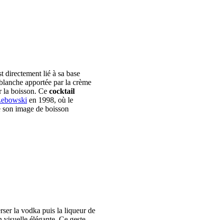
 directement lié à sa base
e blanche apportée par la crème
r la boisson. Ce
cocktail
 Lebowski
en 1998, où le
e son image de boisson
rser la vodka puis la liqueur de
 visuelle élégante. Ce geste