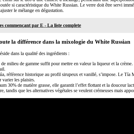
loutée si caractéristique du White Russian. Le verre doit être servi imm
 ajuster le mélange en dégustation.
mes commençant par E - La liste complete
toute la différence dans la mixologie du White Russian
side dans la qualité des ingrédients :
de milieu de gamme suffit pour mettre en valeur la liqueur et la crème.
ail.
úa, référence historique au profil sirupeux et vanillé, s’impose. Le Tía
varier les plaisirs.
m 30% de matière grasse, elle garantit l’effet flottant et la douceur lact
e, tandis que les alternatives végétales se veulent crémeuses mais apport