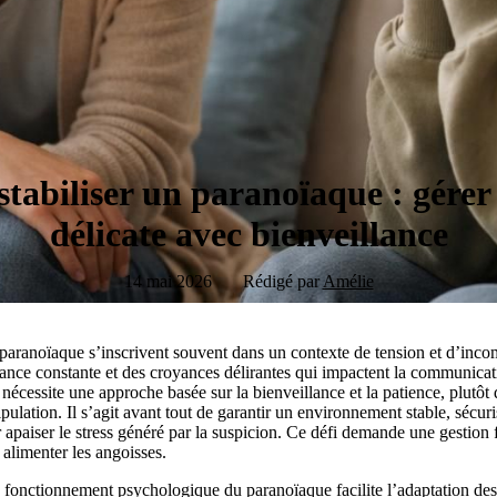
abiliser un paranoïaque : gérer c
délicate avec bienveillance
14 mai 2026
Rédigé par
Amélie
paranoïaque s’inscrivent souvent dans un contexte de tension et d’inc
nce constante et des croyances délirantes qui impactent la communicatio
cessite une approche basée sur la bienveillance et la patience, plutôt q
ulation. Il s’agit avant tout de garantir un environnement stable, sécuris
aiser le stress généré par la suspicion. Ce défi demande une gestion fi
 alimenter les angoisses.
 fonctionnement psychologique du paranoïaque facilite l’adaptation de