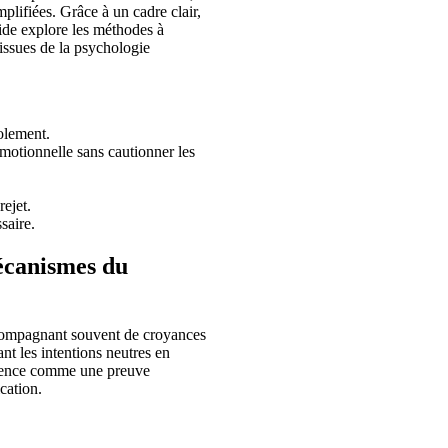
mplifiées. Grâce à un cadre clair,
uide explore les méthodes à
 issues de la psychologie
olement.
émotionnelle sans cautionner les
rejet.
saire.
écanismes du
ccompagnant souvent de croyances
nt les intentions neutres en
ilence comme une preuve
cation.