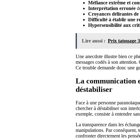
Méfiance extrême et con
Interprétation erronée
de
Croyances délirantes de
Difficulté à établir une 
Hypersensibilité aux crit
Lire aussi :
Prix tatouage 3
Une anecdote illustre bien ce ph
messages codés à son attention. 
Ce trouble demande donc une gesti
La communication em
déstabiliser
Face à une personne paranoïaque,
chercher à déstabiliser son interl
exemple, consiste à entendre sans
La transparence dans les échange
manipulations. Par conséquent, tou
confronter directement les pensé