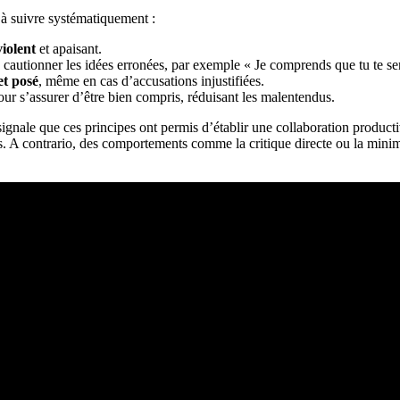
 à suivre systématiquement :
violent
et apaisant.
 cautionner les idées erronées, par exemple « Je comprends que tu te sen
et posé
, même en cas d’accusations injustifiées.
ur s’assurer d’être bien compris, réduisant les malentendus.
ignale que ces principes ont permis d’établir une collaboration producti
. A contrario, des comportements comme la critique directe ou la minimi