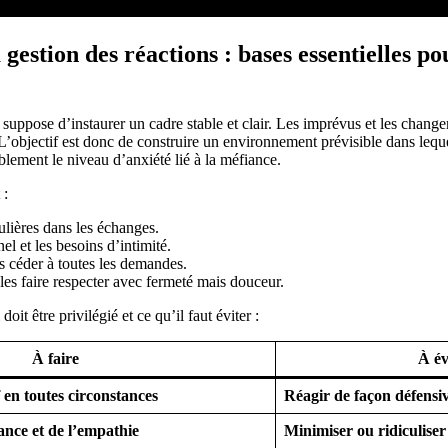
 gestion des réactions : bases essentielles p
uppose d’instaurer un cadre stable et clair. Les imprévus et les change
. L’objectif est donc de construire un environnement prévisible dans leque
blement le niveau d’anxiété lié à la méfiance.
 :
ulières dans les échanges.
l et les besoins d’intimité.
s céder à toutes les demandes.
t les faire respecter avec fermeté mais douceur.
oit être privilégié et ce qu’il faut éviter :
À faire
À év
f en toutes circonstances
Réagir de façon défensiv
ance et de l’empathie
Minimiser ou ridiculiser