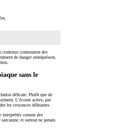
ées.
s contenus contenaient des
entiment de danger omniprésent.
tion.
ïaque sans le
ation délicate. Plutôt que de
aisement. L’écoute active, par
der les croyances délirantes.
re interprétés comme des
e sarcasme, et surtout ne jamais