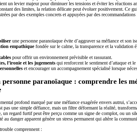
vient un levier majeur pour diminuer les tensions et éviter les réactions a
onstant des limites, la relation délicate peut évoluer positivement. Ce g
llustrées par des exemples concrets et appuyées par des recommandations
iliser
une personne paranoïaque évite d’aggraver sa méfiance et son is
tion empathique
fondée sur le calme, la transparence et la validation 
tables
pour offrir un environnement prévisible et rassurant.
tes, l’ironie et les jugements
qui renforcent le sentiment d’attaque et le 
personnelles
et encourager un accompagnement spécialisé lorsque néces
la personne paranoïaque : comprendre les m
e
e mental profond marqué par une méfiance exagérée envers autrui, s’a
 pas une simple défiance, mais un filtre déformant la réalité, transforma
 un regard furtif peut être perçu comme un signe de complot, ou un s
ité au danger apparent génère un stress permanent qui altère la communi
 trouble comprennent :