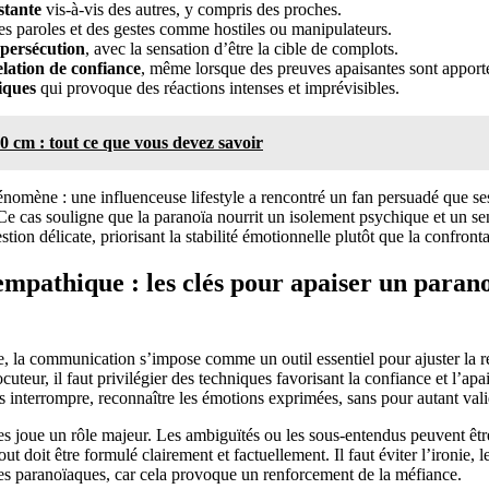
stante
vis-à-vis des autres, y compris des proches.
s paroles et des gestes comme hostiles ou manipulateurs.
 persécution
, avec la sensation d’être la cible de complots.
relation de confiance
, même lorsque des preuves apaisantes sont apport
iques
qui provoque des réactions intenses et imprévisibles.
0 cm : tout ce que vous devez savoir
énomène : une influenceuse lifestyle a rencontré un fan persuadé que se
Ce cas souligne que la paranoïa nourrit un isolement psychique et un s
on délicate, priorisant la stabilité émotionnelle plutôt que la confronta
pathique : les clés pour apaiser un parano
 la communication s’impose comme un outil essentiel pour ajuster la rel
ocuteur, il faut privilégier des techniques favorisant la confiance et l’ap
 interrompre, reconnaître les émotions exprimées, sans pour autant vali
s joue un rôle majeur. Les ambiguïtés ou les sous-entendus peuvent êt
t doit être formulé clairement et factuellement. Il faut éviter l’ironie, l
es paranoïaques, car cela provoque un renforcement de la méfiance.