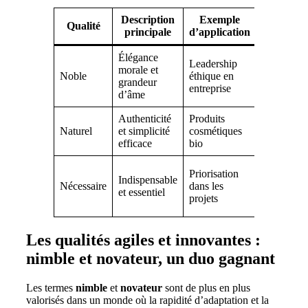
Description
Exemple
Avantag
Qualité
principale
d’application
clé
Élégance
Leadership
Confiance
morale et
Noble
éthique en
et respect
grandeur
entreprise
durable
d’âme
Authenticité
Produits
Santé et
Naturel
et simplicité
cosmétiques
confort
efficace
bio
optimal
Efficacité 
Priorisation
Indispensable
optimisati
Nécessaire
dans les
et essentiel
des
projets
ressources
Les qualités agiles et innovantes :
nimble et novateur, un duo gagnant
Les termes
nimble
et
novateur
sont de plus en plus
valorisés dans un monde où la rapidité d’adaptation et la