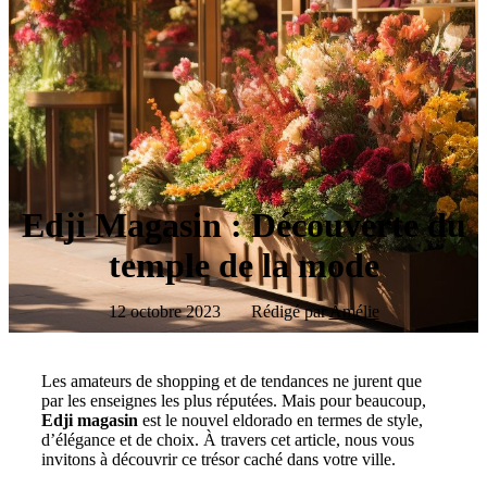
Edji Magasin : Découverte du
temple de la mode
12 octobre 2023
Rédigé par
Amélie
Les amateurs de shopping et de tendances ne jurent que
par les enseignes les plus réputées. Mais pour beaucoup,
Edji magasin
est le nouvel eldorado en termes de style,
d’élégance et de choix. À travers cet article, nous vous
invitons à découvrir ce trésor caché dans votre ville.