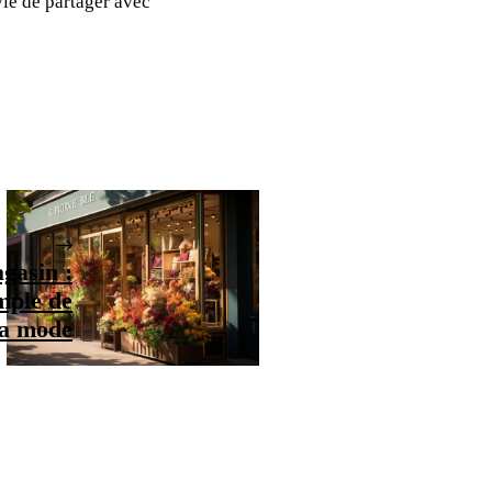
vie de partager avec
gasin :
mple de
la mode