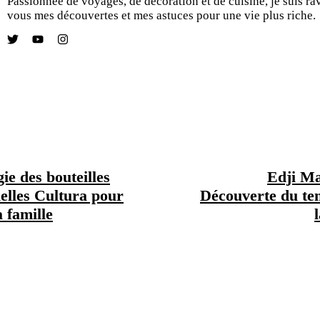
Passionnée de voyages, de décoration et de cuisine, je suis ra
vous mes découvertes et mes astuces pour une vie plus riche.
ie des bouteilles
Edji Ma
ielles Cultura pour
Découverte du te
a famille