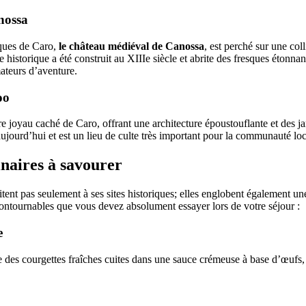
nossa
ques de Caro,
le château médiéval de Canossa
, est perché sur une col
e historique a été construit au XIIIe siècle et abrite des fresques étonna
mateurs d’aventure.
oo
 joyau caché de Caro, offrant une architecture époustouflante et des jard
aujourd’hui et est un lieu de culte très important pour la communauté loc
inaires à savourer
itent pas seulement à ses sites historiques; elles englobent également u
contournables que vous devez absolument essayer lors de votre séjour :
e
 des courgettes fraîches cuites dans une sauce crémeuse à base d’œufs