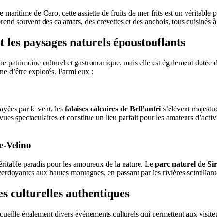
ire maritime de Caro, cette assiette de fruits de mer frits est un véritable
end souvent des calamars, des crevettes et des anchois, tous cuisinés à 
t les paysages naturels époustouflants
e patrimoine culturel et gastronomique, mais elle est également dotée d
ine d’être explorés. Parmi eux :
layées par le vent, les
falaises calcaires de Bell’anfri
s’élèvent majestu
ues spectaculaires et constitue un lieu parfait pour les amateurs d’activit
e-Velino
éritable paradis pour les amoureux de la nature. Le
parc naturel de Si
verdoyantes aux hautes montagnes, en passant par les rivières scintillant
s culturelles authentiques
cueille également divers événements culturels qui permettent aux visit