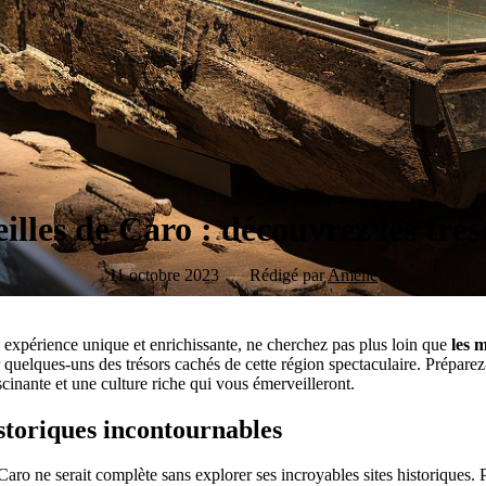
illes de Caro : découvrez les trés
11 octobre 2023
Rédigé par
Amélie
e expérience unique et enrichissante, ne cherchez pas plus loin que
les 
er quelques-uns des trésors cachés de cette région spectaculaire. Prépar
scinante et une culture riche qui vous émerveilleront.
istoriques incontournables
aro ne serait complète sans explorer ses incroyables sites historiques. 