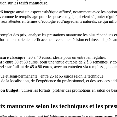
ation sur les
tarifs manucure
.
 intègre aussi un aspect esthétique affirmé, notamment avec les options n
s comme le remplissage pour les poses en gel, qui vient s’ajouter réguli
aux attentes en termes d’écologie et d’ingrédients naturels, ce qui influe
mplet des prix, analyse les prestations manucure les plus répandues et 
formations orientent efficacement vers une décision éclairée, adaptée a
ure classique
: 20 à 40 euros, idéale pour un entretien régulier.
nt
: entre 30 et 60 euros, pour une tenue durable de 2 à 3 semaines, y co
gel
: tarif allant de 45 à 80 euros, avec un entretien via remplissage tout
ue et semi-permanente : entre 25 et 65 euros selon la technique.
n
de la localisation, de l’expérience du professionnel, et des services add
 son budget
: utiliser les forfaits, profiter des promotions en salon de b
x manucure selon les techniques et les pres
fre plusieurs options, qui infléchissent nettement le
prix manucure
. 