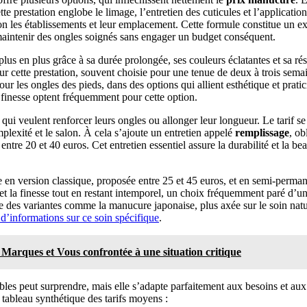
tte prestation englobe le limage, l’entretien des cuticules et l’applicatio
lon les établissements et leur emplacement. Cette formule constitue un e
 maintenir des ongles soignés sans engager un budget conséquent.
plus en plus grâce à sa durée prolongée, ses couleurs éclatantes et sa ré
r cette prestation, souvent choisie pour une tenue de deux à trois sema
ur les ongles des pieds, dans des options qui allient esthétique et prati
 finesse optent fréquemment pour cette option.
 qui veulent renforcer leurs ongles ou allonger leur longueur. Le tarif s
mplexité et le salon. À cela s’ajoute un entretien appelé
remplissage
, ob
ntre 20 et 40 euros. Cet entretien essentiel assure la durabilité et la bea
 en version classique, proposée entre 25 et 45 euros, et en semi-perman
é et la finesse tout en restant intemporel, un choix fréquemment paré d’
me des variantes comme la manucure japonaise, plus axée sur le soin natur
 d’informations sur ce soin spécifique
.
 Marques et Vous confrontée à une situation critique
bles peut surprendre, mais elle s’adapte parfaitement aux besoins et aux
n tableau synthétique des tarifs moyens :