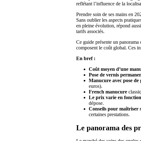
reflétant l’influence de la localis
Prendre soin de ses mains en 2026
Sans oublier les aspects pratique
en pleine évolution, répond aussi 
tarifs associés.
Ce guide présente un panorama co
composent le coût global. Ces in
En bref :
Coût moyen d’une manuc
Pose de vernis permane
Manucure avec pose de 
euros).
French manucure
classiq
Le prix varie en fonctio
dépose.
Conseils pour maîtriser
certaines prestations.
Le panorama des pri
Le marché des soins des ongles of