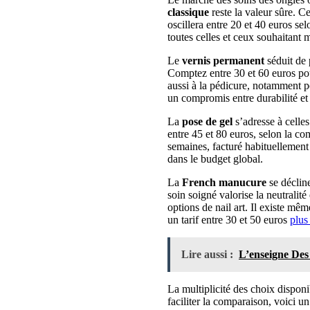
classique
reste la valeur sûre. Ce
oscillera entre 20 et 40 euros se
toutes celles et ceux souhaitant
Le
vernis permanent
séduit de 
Comptez entre 30 et 60 euros pou
aussi à la pédicure, notamment po
un compromis entre durabilité et
La
pose de gel
s’adresse à celles
entre 45 et 80 euros, selon la co
semaines, facturé habituellement e
dans le budget global.
La
French manucure
se décline
soin soigné valorise la neutralit
options de nail art. Il existe mê
un tarif entre 30 et 50 euros
plus
Lire aussi :
L’enseigne Des
La multiplicité des choix disponi
faciliter la comparaison, voici u