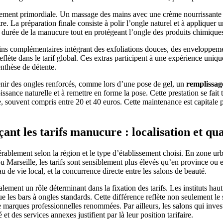
lement primordiale. Un massage des mains avec une crème nourrissante v
re. La préparation finale consiste à polir l’ongle naturel et à appliquer 
a durée de la manucure tout en protégeant l’ongle des produits chimique
ins complémentaires intégrant des exfoliations douces, des enveloppeme
eflète dans le tarif global. Ces extras participent à une expérience uniqu
enthèse de détente.
tenir des ongles renforcés, comme lors d’une pose de gel, un
remplissag
issance naturelle et à remettre en forme la pose. Cette prestation se fait 
 souvent compris entre 20 et 40 euros. Cette maintenance est capitale
çant les tarifs manucure : localisation et qua
rablement selon la région et le type d’établissement choisi. En zone u
Marseille, les tarifs sont sensiblement plus élevés qu’en province ou e
au de vie local, et la concurrence directe entre les salons de beauté.
lement un rôle déterminant dans la fixation des tarifs. Les instituts ha
 les bars à ongles standards. Cette différence reflète non seulement le 
de marques professionnelles renommées. Par ailleurs, les salons qui inv
et des services annexes justifient par là leur position tarifaire.