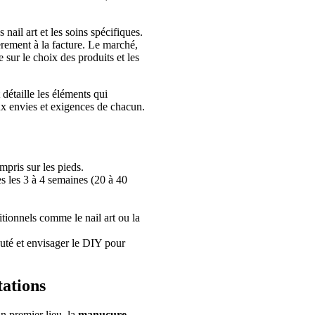
ail art et les soins spécifiques.
èrement à la facture. Le marché,
 sur le choix des produits et les
détaille les éléments qui
ux envies et exigences de chacun.
mpris sur les pieds.
es les 3 à 4 semaines (20 à 40
itionnels comme le nail art ou la
eauté et envisager le DIY pour
tations
En premier lieu, la
manucure