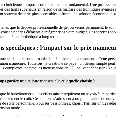
la technicienne s’impose comme un critère fondamental. Une professionn
mer des tarifs supérieurs en raison de sa maîtrise des techniques avancé
ent souvent des prix plus accessibles, offrant une solution économique 
telles que la dépose professionnelle de gel ou vernis permanent, le soin
 constituent des éléments à intégrer dans votre budget. Ces services sec
urabilité et d’esthétique à long terme.
oins spécifiques : l’impact sur le prix manucu
ne tendance incontournable dans l’univers de la manucure. Cette perso
tion manucure. Toutefois, la créativité se paye : un design simple peut 
 plus complexes, comme les incrustations en 3D, peuvent dépasser 15 eur
s garder une culotte menstruelle et laquelle choisir ?
ue le babyboomer ou les effets miroir requièrent un savoir-faire particuli
 directement le coût. Ces options s’adressent à un public avide de nouve
 style personnelle. Pour les passionnées, choisir l’art sur ongles dépa
tension mode.