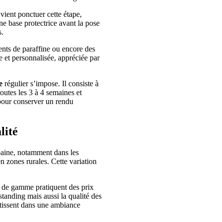
ient ponctuer cette étape,
une base protectrice avant la pose
s.
nts de paraffine ou encore des
e et personnalisée, appréciée par
e
régulier s’impose. Il consiste à
toutes les 3 à 4 semaines et
 pour conserver un rendu
lité
rbaine, notamment dans les
n zones rurales. Cette variation
ut de gamme pratiquent des prix
standing mais aussi la qualité des
estissent dans une ambiance