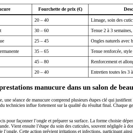
ucure
Fourchette de prix (€)
Desc
20 – 40
Limage, soin des cutic
t
30 – 60
Tenue 2 à 3 semaines, 
que
25 – 45
Ongles naturels avec 
ermanente
35 – 65
Tenue renforcée, style
45 – 80
Renforcement et allon
20 – 40
Entretien toutes les 3 
prestations manucure dans un salon de beau
e, une séance de manucure comprend plusieurs étapes clé qui justifient
u technicien influe fortement sur la qualité du résultat final. Chaque g
is pour façonner l’ongle et préparer sa surface. La forme choisie dépend
nde. Vient ensuite l’étape du soin des cuticules, souvent négligée à dom
e l’ongle. Cette action prévient irritations et infections, participant ains