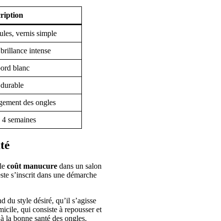
ription
ules, vernis simple
brillance intense
bord blanc
 durable
gement des ongles
à 4 semaines
té
 le
coût manucure
dans un salon
este s’inscrit dans une démarche
 du style désiré, qu’il s’agisse
icile, qui consiste à repousser et
i à la bonne santé des ongles.