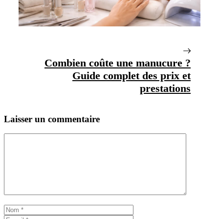
Combien coûte une manucure ?
Guide complet des prix et
prestations
Laisser un commentaire
Commentaire
Nom
E-
mail
Site