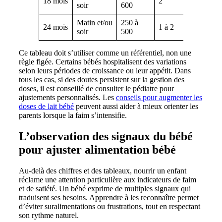
18 mois
2
soir
600
croissan
Matin et/ou
250 à
Lait de
24 mois
1 à 2
soir
500
croissan
Ce tableau doit s’utiliser comme un référentiel, non une
règle figée. Certains bébés hospitalisent des variations
selon leurs périodes de croissance ou leur appétit. Dans
tous les cas, si des doutes persistent sur la gestion des
doses, il est conseillé de consulter le pédiatre pour
ajustements personnalisés. Les
conseils pour augmenter les
doses de lait bébé
peuvent aussi aider à mieux orienter les
parents lorsque la faim s’intensifie.
L’observation des signaux du bébé
pour ajuster alimentation bébé
Au-delà des chiffres et des tableaux, nourrir un enfant
réclame une attention particulière aux indicateurs de faim
et de satiété. Un bébé exprime de multiples signaux qui
traduisent ses besoins. Apprendre à les reconnaître permet
d’éviter suralimentations ou frustrations, tout en respectant
son rythme naturel.