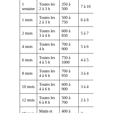
1
Toutes les
350 à
Lait 1er
7 à 10
semaine
2 à 3 h
500
âge
Toutes les
500 à
Lait 1er
1 mois
6 à 8
2 à 3 h
750
âge
Toutes les
600 à
Lait 1er
2 mois
5 à 7
3 à 4 h
850
âge
Toutes les
700 à
Lait 1er
4 mois
5 à 6
4 h
900
âge
Toutes les
750 à
Lait 2è
6 mois
4 à 5
4 à 5 h
1000
âge
Toutes les
700 à
Lait 2è
8 mois
3 à 4
4 à 6 h
950
âge
Toutes les
600 à
Lait 2è
10 mois
3 à 4
4 à 6 h
900
âge
Toutes les
500 à
Lait 2è
12 mois
2 à 3
6 à 8 h
700
âge
Matin et
400 à
Lait de